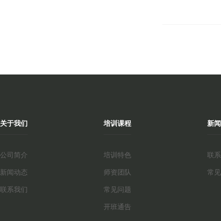
关于我们
培训课程
新闻
公司简介
培训特色
联系
新闻动态
师资团队
常见
联系我们
常见问题
开班通告