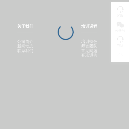
客服
关于我们
培训课程
公众号
公司简介
培训特色
电话
新闻动态
师资团队
联系我们
常见问题
开班通告