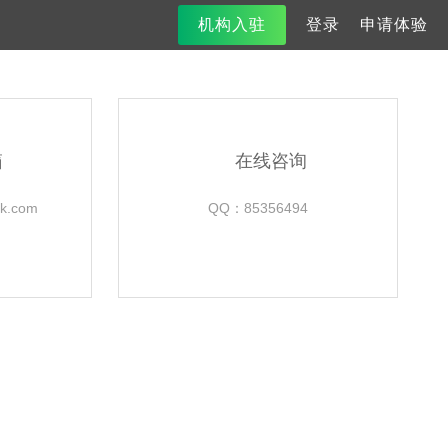
机构入驻
登录
申请体验
箱
在线咨询
.com
QQ：85356494