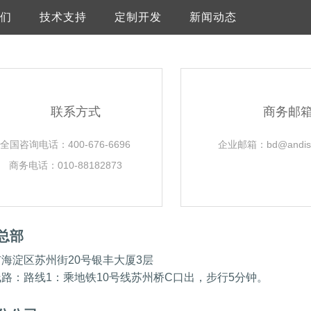
们
技术支持
定制开发
新闻动态
联系方式
商务邮
全国咨询电话：400-676-6696
企业邮箱：bd@andisk
商务电话：010-88182873
总部
海淀区苏州街20号银丰大厦3层
线路：
路线1：乘地铁10号线苏州桥C口出，步行5分钟。