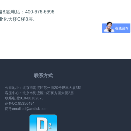
话：400-676-6696
业化大楼C楼8层。
联系方式
公司地址：北京市海淀区苏州街20号银丰大厦3层
客服中心：北京市海淀区白石桥方圆大厦2层
联系电话:010-88182873
商务QQ:85356494
商务email:bd@andisk.com