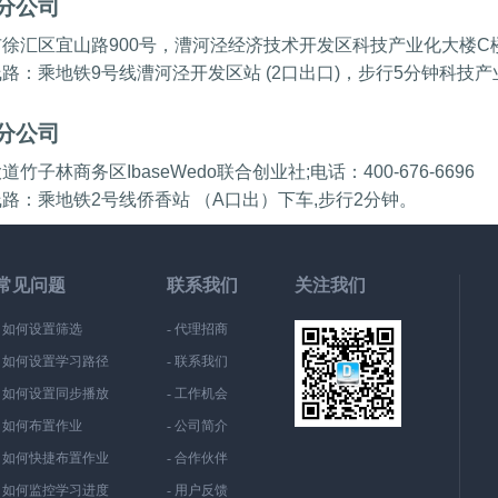
分公司
徐汇区宜山路900号，漕河泾经济技术开发区科技产业化大楼C楼8层;电
线路：
乘地铁9号线漕河泾开发区站 (2口出口)，步行5分钟科技产
分公司
道竹子林商务区IbaseWedo联合创业社;电话：400-676-6696
线路：
乘地铁2号线侨香站 （A口出）下车,步行2分钟。
常见问题
联系我们
关注我们
- 如何设置筛选
- 代理招商
- 如何设置学习路径
- 联系我们
- 如何设置同步播放
- 工作机会
- 如何布置作业
- 公司简介
- 如何快捷布置作业
- 合作伙伴
- 如何监控学习进度
- 用户反馈