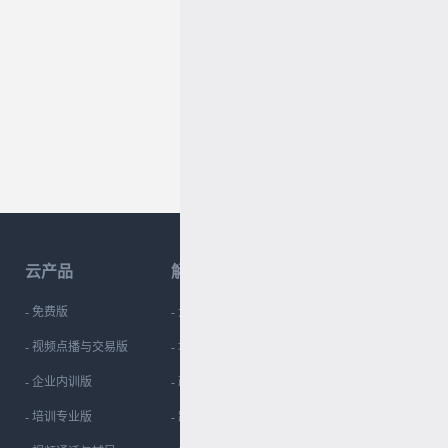
云产品
解决方案
常见问题
- 免费版
- 大、中、小学
- 如何设置筛选
- 视频点播与交易版
- 培训机构
- 如何设置学习路径
- 企业内训版
- 政企事业单位
- 如何设置同步播放
- 培训专业版
- 跨区域企业
- 如何布置作业